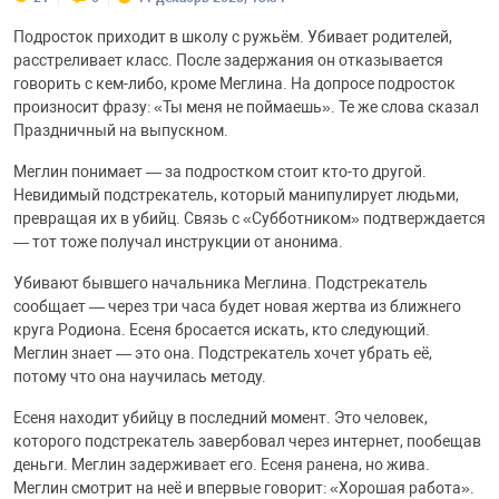
Подросток приходит в школу с ружьём. Убивает родителей,
расстреливает класс. После задержания он отказывается
говорить с кем-либо, кроме Меглина. На допросе подросток
произносит фразу: «Ты меня не поймаешь». Те же слова сказал
Праздничный на выпускном.
Меглин понимает — за подростком стоит кто-то другой.
Невидимый подстрекатель, который манипулирует людьми,
превращая их в убийц. Связь с «Субботником» подтверждается
— тот тоже получал инструкции от анонима.
Убивают бывшего начальника Меглина. Подстрекатель
сообщает — через три часа будет новая жертва из ближнего
круга Родиона. Есеня бросается искать, кто следующий.
Меглин знает — это она. Подстрекатель хочет убрать её,
потому что она научилась методу.
Есеня находит убийцу в последний момент. Это человек,
которого подстрекатель завербовал через интернет, пообещав
деньги. Меглин задерживает его. Есеня ранена, но жива.
Меглин смотрит на неё и впервые говорит: «Хорошая работа».